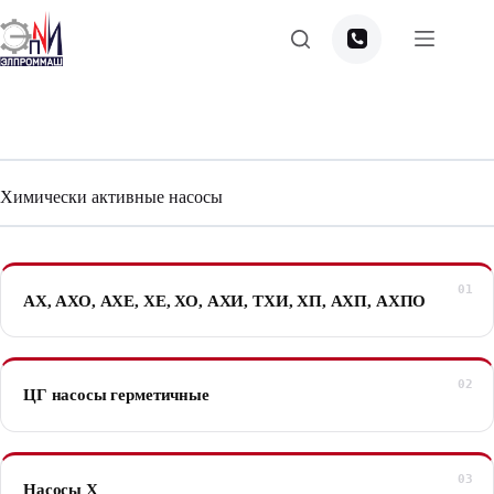
Перейти
к
сути
Химически активные насосы
АХ, АХО, АХЕ, ХЕ, ХО, АХИ, ТХИ, ХП, АХП, АХПО
ЦГ насосы герметичные
Насосы Х