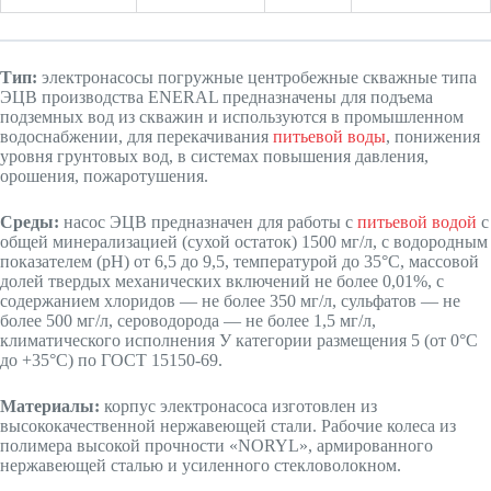
Тип:
электронасосы погружные центробежные скважные типа
ЭЦВ производства ENERAL предназначены для подъема
подземных вод из скважин и используются в промышленном
водоснабжении, для перекачивания
питьевой воды
, понижения
уровня грунтовых вод, в системах повышения давления,
орошения, пожаротушения.
Среды:
насос ЭЦВ предназначен для работы с
питьевой водой
с
общей минерализацией (сухой остаток) 1500 мг/л, с водородным
показателем (рН) от 6,5 до 9,5, температурой до 35°С, массовой
долей твердых механических включений не более 0,01%, с
содержанием хлоридов — не более 350 мг/л, сульфатов — не
более 500 мг/л, сероводорода — не более 1,5 мг/л,
климатического исполнения У категории размещения 5 (от 0°С
до +35°С) по ГОСТ 15150-69.
Материалы:
корпус электронасоса изготовлен из
высококачественной нержавеющей стали. Рабочие колеса из
полимера высокой прочности «NORYL», армированного
нержавеющей сталью и усиленного стекловолокном.