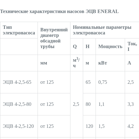
Технические характеристики насосов ЭЦВ ENERAL
Тип
Номинальные параметры
Внутренний
электронасоса
электронасоса
диаметр
обсадной
Ток,
трубы
Q
H
Мощность
I
3
м
/
мм
м
кВт
А
ч
ЭЦВ 4-2,5-65
от 125
65
0,75
2,5
ЭЦВ 4-2,5-80
от 125
2,5
80
1,1
3,3
ЭЦВ 4-2,5-120
от 125
120
1,5
4,2