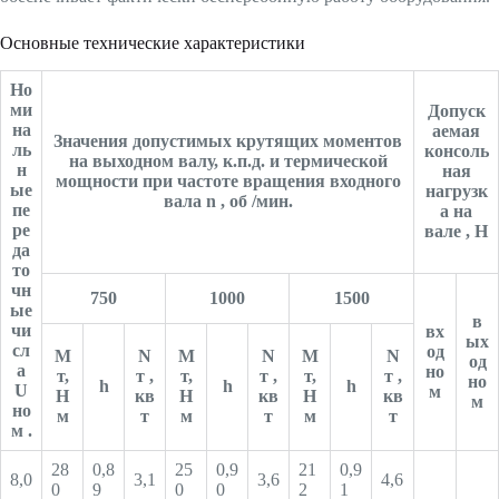
Основные технические характеристики
Но
ми
Допуск
на
аемая
Значения допустимых крутящих моментов
ль
консоль
на выходном валу, к.п.д. и термической
н
ная
мощности при частоте вращения входного
ые
нагрузк
вала n , об /мин.
пе
а на
ре
вале , Н
да
то
чн
750
1000
1500
ые
в
чи
вх
ых
сл
од
М
N
М
N
М
N
од
а
но
т,
т ,
т,
т ,
т,
т ,
но
h
h
h
U
м
Н
кв
Н
кв
Н
кв
м
но
м
т
м
т
м
т
м .
28
0,8
25
0,9
21
0,9
8,0
3,1
3,6
4,6
0
9
0
0
2
1