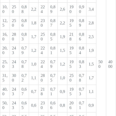
10,
25
0,8
22
0,8
19
0,9
2,2
2,6
3,4
0
0
8
4
9
0
0
12,
25
0,8
23
0,8
19
0,8
1,8
2,2
2,8
5
0
6
0
7
5
9
16,
28
0,8
25
0,8
21
0,8
1,7
1,9
2,5
0
0
3
0
5
8
6
20,
24
0,7
22
0,8
19
0,8
1,2
1,5
1,9
0
3
9
4
1
5
4
25,
24
0,7
22
0,7
19
0,8
50
40
1,0
1,2
1,5
0
3
8
4
9
5
3
0
00
31,
30
0,7
28
0,7
25
0,7
1,1
1,0
1,7
5
0
2
0
5
0
8
40,
24
0,6
21
0,7
19
0,7
0,7
0,9
1,1
0
3
7
8
1
5
3
50,
24
0,6
23
0,6
20
0,7
0,6
0,8
0,9
0
3
5
0
6
6
1