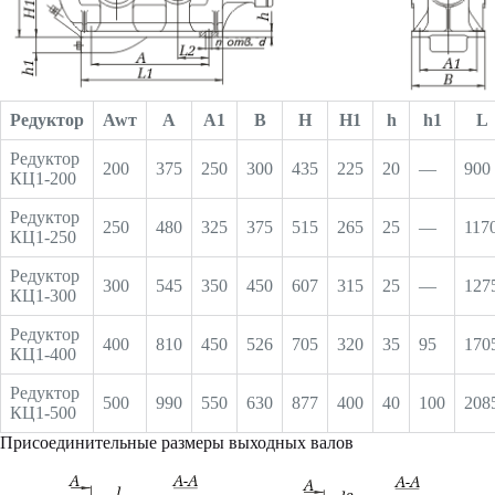
Редуктор
Awт
A
A1
B
H
H1
h
h1
L
Редуктор
200
375
250
300
435
225
20
—
900
КЦ1-200
Редуктор
250
480
325
375
515
265
25
—
117
КЦ1-250
Редуктор
300
545
350
450
607
315
25
—
127
КЦ1-300
Редуктор
400
810
450
526
705
320
35
95
170
КЦ1-400
Редуктор
500
990
550
630
877
400
40
100
208
КЦ1-500
Присоединительные размеры выходных валов