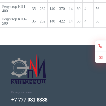
Редуктор КЦ1-
35
232
140
370
14
60
4
56
400
Редуктор КЦ1-
35
232
140
422
14
60
4
56
500
Всегда на связи:
+7 777 081 8888