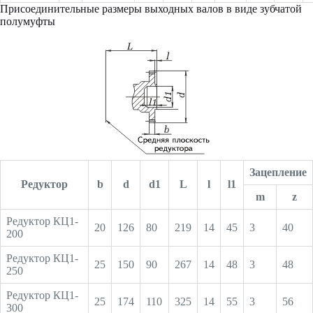
Присоединительные размеры выходных валов в виде зубчатой
полумуфты
Зацепление
Редуктор
b
d
d1
L
l
l1
m
z
Редуктор КЦ1-
20
126
80
219
14
45
3
40
200
Редуктор КЦ1-
25
150
90
267
14
48
3
48
250
Редуктор КЦ1-
25
174
110
325
14
55
3
56
300