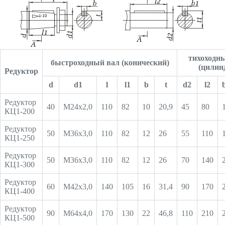
тихоходн
быстроходный вал (конический)
(цилинд
Редуктор
d
d1
l
l1
b
t
d2
l2
Редуктор
40
М24х2,0
110
82
10
20,9
45
80
КЦ1-200
Редуктор
50
М36х3,0
110
82
12
26
55
110
КЦ1-250
Редуктор
50
М36х3,0
110
82
12
26
70
140
КЦ1-300
Редуктор
60
М42х3,0
140
105
16
31,4
90
170
КЦ1-400
Редуктор
90
М64х4,0
170
130
22
46,8
110
210
КЦ1-500