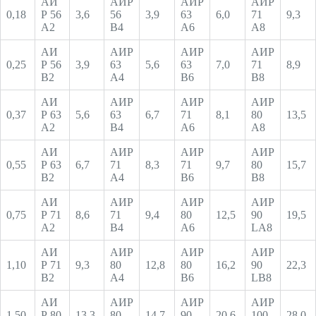
АИ
АИР
АИР
АИР
0,18
Р 56
3,6
56
3,9
63
6,0
71
9,3
А2
В4
А6
А8
АИ
АИР
АИР
АИР
0,25
Р 56
3,9
63
5,6
63
7,0
71
8,9
В2
А4
В6
В8
АИ
АИР
АИР
АИР
0,37
Р 63
5,6
63
6,7
71
8,1
80
13,5
А2
В4
А6
А8
АИ
АИР
АИР
АИР
0,55
Р 63
6,7
71
8,3
71
9,7
80
15,7
В2
А4
В6
В8
АИ
АИР
АИР
АИР
0,75
Р 71
8,6
71
9,4
80
12,5
90
19,5
А2
В4
А6
LA8
АИ
АИР
АИР
АИР
1,10
Р 71
9,3
80
12,8
80
16,2
90
22,3
В2
А4
В6
LВ8
АИ
АИР
АИР
АИР
1,50
Р 80
13,3
80
14,7
90
20,6
100
28,0