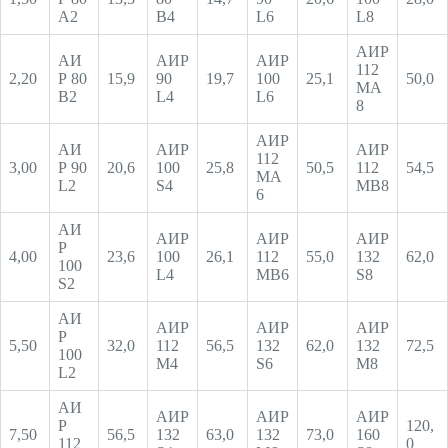
А2
В4
L6
L8
АИР
АИ
АИР
АИР
112
2,20
Р 80
15,9
90
19,7
100
25,1
50,0
МА
В2
L4
L6
8
АИР
АИ
АИР
АИР
112
3,00
Р 90
20,6
100
25,8
50,5
112
54,5
МА
L2
S4
МВ8
6
АИ
АИР
АИР
АИР
Р
4,00
23,6
100
26,1
112
55,0
132
62,0
100
L4
МВ6
S8
S2
АИ
АИР
АИР
АИР
Р
5,50
32,0
112
56,5
132
62,0
132
72,5
100
М4
S6
М8
L2
АИ
АИР
АИР
АИР
Р
120,
7,50
56,5
132
63,0
132
73,0
160
112
0