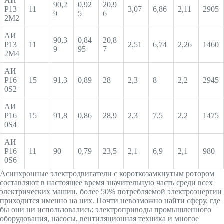
АИ
90,2
0,92
20,9
Р13
11
3,07
6,86
2,11
2905
9
5
6
2М2
АИ
90,3
0,84
20,8
Р13
11
2,51
6,74
2,26
1460
9
95
7
2М4
АИ
Р16
15
91,3
0,89
28
2,3
8
2,2
2945
0S2
АИ
Р16
15
91,8
0,86
28,9
2,3
7,5
2,2
1475
0S4
АИ
Р16
11
90
0,79
23,5
2,1
6,9
2,1
980
0S6
Асинхронные электродвигатели с короткозамкнутым ротором
составляют в настоящее время значительную часть среди всех
электрических машин, более 50% потребляемой электроэнергии
приходится именно на них. Почти невозможно найти сферу, где
бы они ни использовались: электроприводы промышленного
оборудования, насосы, вентиляционная техника и многое