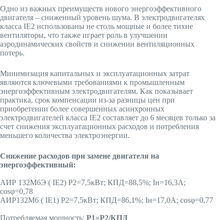
Одно из важных преимуществ нового энергоэффективного
двигателя – сниженный уровень шума. В электродвигателях
класса IE2 использованы не столь мощные и более тихие
вентиляторы, что также играет роль в улучшении
аэродинамических свойств и снижении вентиляционных
потерь.
Минимизация капитальных и эксплуатационных затрат
являются ключевыми требованиями к промышленным
энергоэффективным электродвигателям. Как показывает
практика, срок компенсации из-за разницы цен при
приобретении более совершенных асинхронных
электродвигателей класса IE2 составляет до 6 месяцев только за
счет снижения эксплуатационных расходов и потребления
меньшего количества электроэнергии.
Снижение расходов при замене двигателя на
энергоэффективный:
АИР 132М6Э ( IE2) Р2=7,5кВт; КПД=88,5%; Iн=16,3А;
cosφ=0,78
АИР132М6 ( IE1) Р2=7,5кВт; КПД=86,1%; Iн=17,0А; cosφ=0,77
Потребляемая мощность:
P1=Р2/КПД