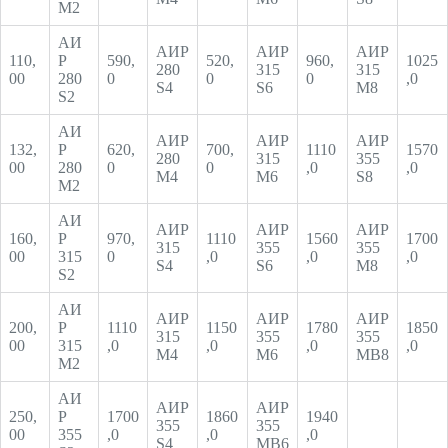
М2
АИ
АИР
АИР
АИР
110,
Р
590,
520,
960,
1025
280
315
315
00
280
0
0
0
,0
S4
S6
М8
S2
АИ
АИР
АИР
AИР
132,
Р
620,
700,
1110
1570
280
315
355
00
280
0
0
,0
,0
М4
М6
S8
М2
АИ
АИР
АИР
АИР
160,
Р
970,
1110
1560
1700
315
355
355
00
315
0
,0
,0
,0
S4
S6
M8
S2
АИ
АИР
АИР
АИР
200,
Р
1110
1150
1780
1850
315
355
355
00
315
,0
,0
,0
,0
М4
M6
MB8
М2
АИ
АИР
AИР
250,
Р
1700
1860
1940
355
355
00
355
,0
,0
,0
S4
MB6