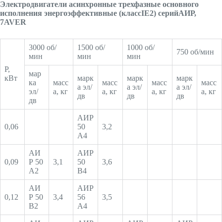
Электродвигатели асинхронные трехфазные основного
исполнения энергоэффективные (классIE2) серийАИР,
7AVER
3000 об/
1500 об/
1000 об/
750 об/мин
мин
мин
мин
P,
мар
кВт
марк
марк
марк
ка
масс
масс
масс
масс
а эл/
а эл/
а эл/
эл/
а, кг
а, кг
а, кг
а, кг
дв
дв
дв
дв
АИР
0,06
50
3,2
А4
АИ
АИР
0,09
Р 50
3,1
50
3,6
А2
В4
АИ
АИР
0,12
Р 50
3,4
56
3,5
В2
А4