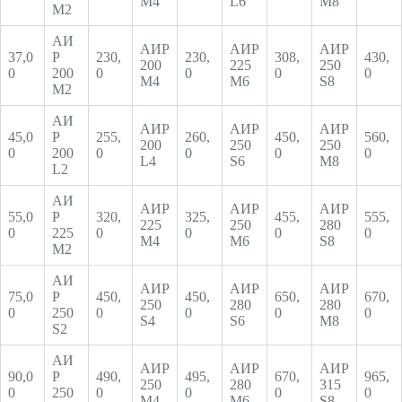
М4
L6
М8
М2
АИ
АИР
АИР
АИР
37,0
Р
230,
230,
308,
430,
200
225
250
0
200
0
0
0
0
М4
М6
S8
М2
АИ
АИР
АИР
АИР
45,0
Р
255,
260,
450,
560,
200
250
250
0
200
0
0
0
0
L4
S6
М8
L2
АИ
АИР
АИР
АИР
55,0
Р
320,
325,
455,
555,
225
250
280
0
225
0
0
0
0
М4
М6
S8
М2
АИ
АИР
АИР
АИР
75,0
Р
450,
450,
650,
670,
250
280
280
0
250
0
0
0
0
S4
S6
М8
S2
АИ
АИР
АИР
АИР
90,0
Р
490,
495,
670,
965,
250
280
315
0
250
0
0
0
0
М4
М6
S8