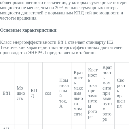
общепромышленного назначения, у которых суммарные потери
мощности не менее, чем на 20% меньше суммарных потерь
мощности двигателей с нормальным КПД той же мощности и
частоты вращения.
Основные характеристики:
Класс энергоэффективности Eff 1 отвечает стандарту IE2
Технические характеристики энергоэффективных двигателей
производства ЭНЕРАЛ представлены в таблице:
Крат
Крат
Крат
ност
ност
ност
ь
Ном
ь
Ско
ь
мом
инал
тока
рост
Мо
макс
ента
КП
ьны
при
ь
Eff1
щно
cos
има
при
Д
й
замк
вра
сть
льно
замк
ток,
нуто
щен
го
нуто
А
м
ия
мом
м
рото
ента
рото
ре
ре