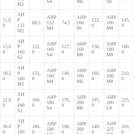
S4
M6
S8
М2
АИ
АИР
АИР
АИР
11,0
Р
122,
145,
68,5
132
74,5
160
160
0
132
0
0
М4
S6
М8
М2
АИ
АИР
АИР
АИР
15,0
Р
122,
127,
150,
180,
160
160
180
0
160
0
0
0
0
S4
М6
М8
S2
АИ
АИР
АИР
АИР
18,5
Р
133,
140,
180,
210,
160
180
200
0
160
0
0
0
0
М4
М6
М8
М2
АИ
АИР
АИР
АИР
22,0
Р
160,
170,
195,
225,
180
200
200
0
180
0
0
0
0
S4
М6
L8
S2
АИ
АИР
АИР
АИР
30,0
Р
180,
190,
240,
316,
180
200
225
0
180
0
0
0
0