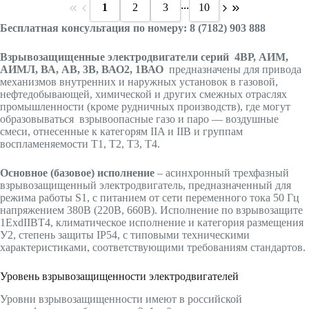
...
1
2
3
10
Бесплатная консультация по номеру: 8 (7182) 903 888
Взрывозащищенные электродвигатели серий
4ВР, АИМ,
АИМЛ, ВА, АВ, 3В, ВАО2, 1ВАО
предназначены для привода
механизмов внутренних и наружных установок в газовой,
нефтедобывающей, химической и других смежных отраслях
промышленности (кроме рудничных производств), где могут
образовываться взрывоопасные газо и паро — воздушные
смеси, отнесенные к категорям IIA и IIB и группам
воспламеняемости T1, T2, T3, T4.
Основное (базовое) исполнение
– асинхронный трехфазный
взрывозащищенный электродвигатель, предназначенный для
режима работы S1, с питанием от сети переменного тока 50 Гц
напряжением 380В (220В, 660В). Исполнение по взрывозащите
1ExdIIBT4, климатическое исполнение и категория размещения
У2, степень защиты IP54, с типовыми техническими
характеристиками, соответствующими требованиям стандартов.
Уровень взрывозащищенности электродвигателей
Уровни взрывозащищенности имеют в российской