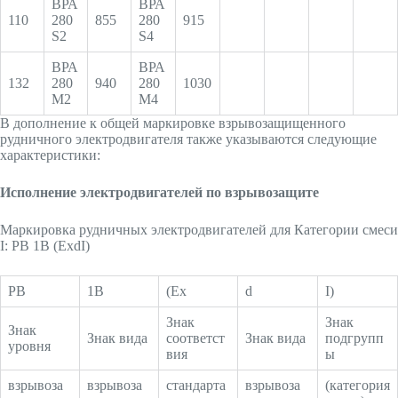
ВРА
ВРА
110
280
855
280
915
S2
S4
ВРА
ВРА
132
280
940
280
1030
M2
M4
В дополнение к общей маркировке взрывозащищенного
рудничного электродвигателя также указываются следующие
характеристики:
Исполнение электродвигателей по взрывозащите
Маркировка рудничных электродвигателей для Категории смеси
I: РВ 1В (ExdI)
PB
1B
(Ex
d
I)
Знак
Знак
Знак
Знак вида
соответст
Знак вида
подгрупп
уровня
вия
ы
взрывоза
взрывоза
стандарта
взрывоза
(категория