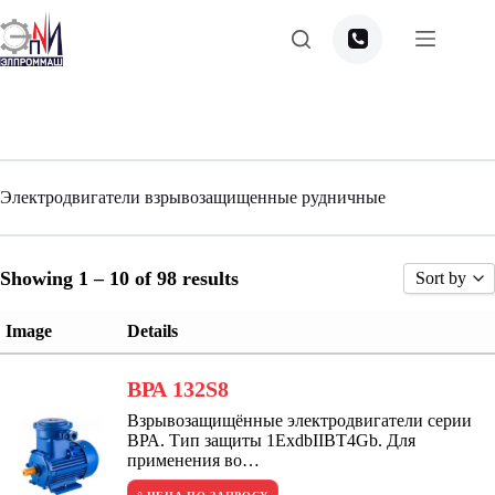
Перейти
к
сути
Электродвигатели взрывозащищенные рудничные
Showing 1 – 10 of 98 results
Sort by
Sort by P
Image
Details
Sort by R
Sort by 
ВРА 132S8
Sort by N
Взрывозащищённые электродвигатели серии
ВРА. Тип защиты 1ExdbIIBT4Gb. Для
Sort by N
применения во…
Sort by