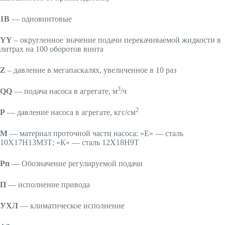
1В
— одновинтовые
YY
– округленное значение подачи перекачиваемой жидкости в
литрах на 100 оборотов винта
Z
– давление в мегапаскалях, увеличенное в 10 раз
3
QQ
— подача насоса в агрегате, м
/ч
2
P
— давление насоса в агрегате, кгс/см
М
— материал проточной части насоса: «Е» — сталь
10Х17Н13М3Т; «К» — сталь 12Х18Н9Т
Рп
— Обозначение регулируемой подачи
П
— исполнение привода
УХЛ
— климатическое исполнение