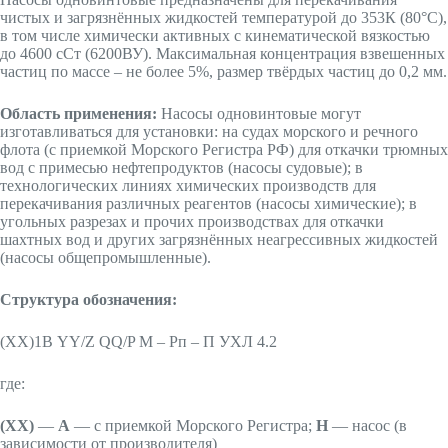
чистых и загрязнённых жидкостей температурой до 353К (80°С),
в том числе химически активных с кинематической вязкостью
до 4600 cСт (6200ВУ). Максимальная концентрация взвешенных
частиц по массе – не более 5%, размер твёрдых частиц до 0,2 мм.
Область применения:
Насосы одновинтовые могут
изготавливаться для установки: на судах морского и речного
флота (с приемкой Морского Регистра РФ) для откачки трюмных
вод с примесью нефтепродуктов (насосы судовые); в
технологических линиях химических производств для
перекачивания различных реагентов (насосы химические); в
угольных разрезах и прочих производствах для откачки
шахтных вод и других загрязнённых неагрессивных жидкостей
(насосы общепромышленные).
Структура обозначения:
(XX)1В YY/Z QQ/P М – Рп – П УХЛ 4.2
где:
(XX)
—
А
— с приемкой Морского Регистра;
Н
— насос (в
зависимости от производителя)