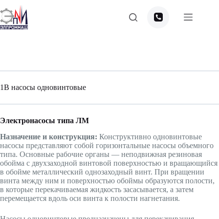
Перейти
к
сути
1В насосы одновинтовые
Электронасосы типа ЛМ
Назначение и конструкция:
Конструктивно одновинтовые
насосы представляют собой горизонтальные насосы объемного
типа. Основные рабочие органы — неподвижная резиновая
обойма с двухзаходной винтовой поверхностью и вращающийся
в обойме металлический однозаходный винт. При вращении
винта между ним и поверхностью обоймы образуются полости,
в которые перекачиваемая жидкость засасывается, а затем
перемещается вдоль оси винта к полости нагнетания.
Насосы одновинтовые предназначены для перекачивания