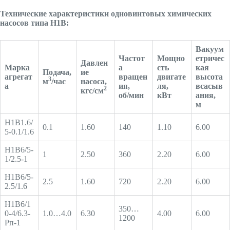
Технические характеристики одновинтовых химических
насосов типа Н1В:
Вакуум
Частот
Мощно
етричес
Давлен
Марка
а
сть
кая
Подача,
ие
агрегат
вращен
двигате
высота
3
м
/час
насоса,
а
ия,
ля,
всасыв
2
кгс/см
об/мин
кВт
ания,
м
Н1В1.6/
0.1
1.60
140
1.10
6.00
5-0.1/1.6
Н1В6/5-
1
2.50
360
2.20
6.00
1/2.5-1
Н1В6/5-
2.5
1.60
720
2.20
6.00
2.5/1.6
Н1В6/1
350…
0-4/6.3-
1.0…4.0
6.30
4.00
6.00
1200
Рп-1