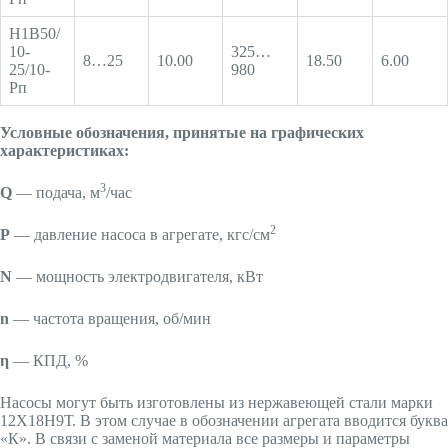
Н1В50/
10-
325…
8…25
10.00
18.50
6.00
25/10-
980
Рп
Условные обозначения, принятые на графических
характеристиках:
3
Q
— подача, м
/час
2
Р
— давление насоса в агрегате, кгс/см
N
— мощность электродвигателя, кВт
n
— частота вращения, об/мин
η
— КПД, %
Насосы могут быть изготовлены из нержавеющей стали марки
12Х18Н9Т. В этом случае в обозначении агрегата вводится буква
«К». В связи с заменой материала все размеры и параметры