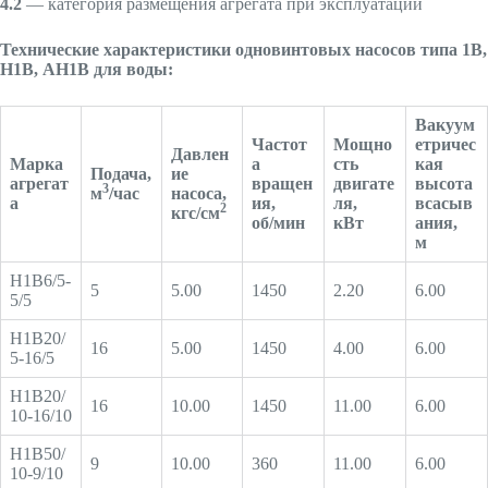
4.2
— категория размещения агрегата при эксплуатации
Технические характеристики одновинтовых насосов типа 1В,
Н1В, АН1В для воды:
Вакуум
Частот
Мощно
етричес
Давлен
Марка
а
сть
кая
Подача,
ие
агрегат
вращен
двигате
высота
3
м
/час
насоса,
а
ия,
ля,
всасыв
2
кгс/см
об/мин
кВт
ания,
м
Н1В6/5-
5
5.00
1450
2.20
6.00
5/5
Н1В20/
16
5.00
1450
4.00
6.00
5-16/5
Н1В20/
16
10.00
1450
11.00
6.00
10-16/10
Н1В50/
9
10.00
360
11.00
6.00
10-9/10