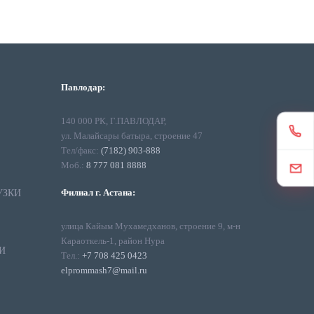
Павлодар:
140 000 РК, Г.ПАВЛОДАР,
ул. Малайсары батыра, строение 47
Тел/факс:
(7182) 903-888
Моб.:
8 777 081 8888
Филиал г. Астана:
УЗКИ
улица Кайым Мухамедханов, строение 9, м-н
Караоткель-1, район Нура
И
Тел.:
+7 708 425 0423
elprommash7@mail.ru