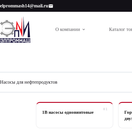
Перейти
elprommash14@mail.ru
к
сути
О компании
Каталог то
Насосы для нефтепродуктов
1В насосы одновинтовые
Гор
дву