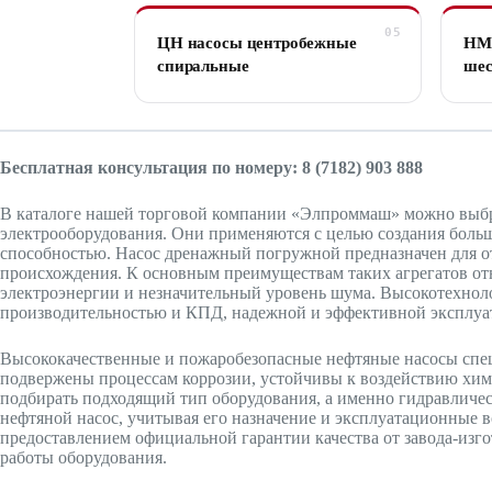
ЦН насосы центробежные
НМ
спиральные
шес
Бесплатная консультация по номеру: 8 (7182) 903 888
В каталоге нашей торговой компании «Элпроммаш» можно выбр
электрооборудования. Они применяются с целью создания боль
способностью. Насос дренажный погружной предназначен для от
происхождения. К основным преимуществам таких агрегатов отн
электроэнергии и незначительный уровень шума. Высокотехно
производительностью и КПД, надежной и эффективной эксплуат
Высококачественные и пожаробезопасные нефтяные насосы спе
подвержены процессам коррозии, устойчивы к воздействию хими
подбирать подходящий тип оборудования, а именно гидравличе
нефтяной насос, учитывая его назначение и эксплуатационные 
предоставлением официальной гарантии качества от завода-изг
работы оборудования.