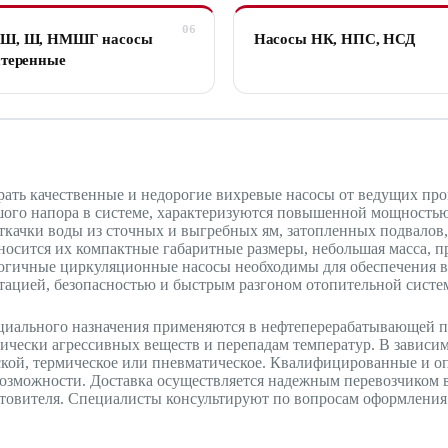
Ш, Ш, НМШГ насосы
Насосы НК, НПС, НСД
теренные
ать качественные и недорогие вихревые насосы от ведущих пр
шого напора в системе, характеризуются повышенной мощность
качки воды из сточных и выгребных ям, затопленных подвалов,
осится их компактные габаритные размеры, небольшая масса, п
логичные циркуляционные насосы необходимы для обеспечения 
ацией, безопасностью и быстрым разгоном отопительной систе
циального назначения применяются в нефтеперерабатывающей п
чески агрессивных веществ и перепадам температур. В зависим
ской, термическое или пневматическое. Квалифицированные и 
возможности. Доставка осуществляется надежным перевозчиком в
отовителя. Специалисты консультируют по вопросам оформления 