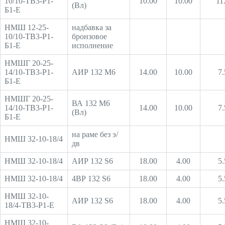
10/10-ТВ3-Р1-
10.00
10.00
11
(Вл)
Б1-Е
НМШ 12-25-
надбавка за
10/10-ТВ3-Р1-
бронзовое
Б1-Е
исполнение
НМШГ 20-25-
14/10-ТВ3-Р1-
АИР 132 М6
14.00
10.00
7.
Б1-Е
НМШГ 20-25-
ВА 132 М6
14/10-ТВ3-Р1-
14.00
10.00
7.
(Вл)
Б1-Е
на раме без э/
НМШ 32-10-18/4
дв
НМШ 32-10-18/4
АИР 132 S6
18.00
4.00
5.
НМШ 32-10-18/4
4ВР 132 S6
18.00
4.00
5.
НМШ 32-10-
АИР 132 S6
18.00
4.00
5.
18/4-ТВ3-Р1-Е
НМШ 32-10-