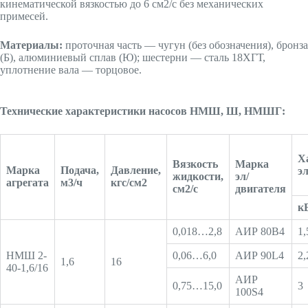
кинематической вязкостью до 6 см2/с без механических
примесей.
Материалы:
проточная часть — чугун (без обозначения), бронза
(Б), алюминиевый сплав (Ю); шестерни — сталь 18ХГТ,
уплотнение вала — торцовое.
Технические характеристики насосов НМШ, Ш, НМШГ:
Х
Вязкость
Марка
Марка
Подача,
Давление,
э
жидкости,
эл/
агрегата
м3/ч
кгс/см2
см2/с
двигателя
к
0,018…2,8
АИР 80В4
1,
НМШ 2-
0,06…6,0
АИР 90L4
2,
1,6
16
40-1,6/16
АИР
0,75…15,0
3
100S4