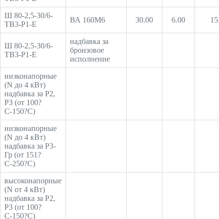
Ш 80-2,5-30/6-
ВА 160M6
30.00
6.00
15
ТВ3-Р1-Е
надбавка за
Ш 80-2,5-30/6-
бронзовое
ТВ3-Р1-Е
исполнение
низконапорные
(N до 4 кВт)
надбавка за Р2,
Р3 (от 100?
С-150?С)
низконапорные
(N до 4 кВт)
надбавка за Р3-
Гр (от 151?
С-250?С)
высоконапорные
(N от 4 кВт)
надбавка за Р2,
Р3 (от 100?
С-150?С)