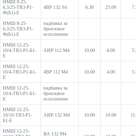
НМШ 8-25-
6,3/25-ТВ3-Р1-
4ВР 132 S4
6.30
25.00
7.
Ф(Б1)-Е
НМШ 8-25-
надбавка за
6,3/25-ТВ3-Р1-
бронзовое
Ф(Б1)-Е
исполнение
НМШ 12-25-
10/4-ТВ3-Р1-Б1-
АИР 112 М4
10.00
4.00
5.
Е
НМШ 12-25-
10/4-ТВ3-Р1-Б1-
4ВР 112 М4
10.00
4.00
5.
Е
НМШ 12-25-
надбавка за
10/4-ТВ3-Р1-Б1-
бронзовое
Е
исполнение
НМШ 12-25-
10/10-ТВ3-Р1-
АИР 132 М4
10.00
10.00
11
Б1-Е
НМШ 12-25-
ВА 132 М4