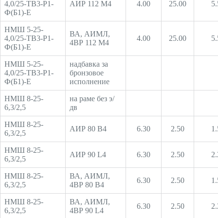
4,0/25-ТВ3-Р1-
АИР 112 М4
4.00
25.00
5.
Ф(Б1)-Е
НМШ 5-25-
ВА, АИМЛ,
4,0/25-ТВ3-Р1-
4.00
25.00
5.
4ВР 112 М4
Ф(Б1)-Е
НМШ 5-25-
надбавка за
4,0/25-ТВ3-Р1-
бронзовое
Ф(Б1)-Е
исполнение
НМШ 8-25-
на раме без э/
6,3/2,5
дв
НМШ 8-25-
АИР 80 В4
6.30
2.50
1.
6,3/2,5
НМШ 8-25-
АИР 90 L4
6.30
2.50
2.
6,3/2,5
НМШ 8-25-
ВА, АИМЛ,
6.30
2.50
1.
6,3/2,5
4ВР 80 В4
НМШ 8-25-
ВА, АИМЛ,
6.30
2.50
2.
6,3/2,5
4ВР 90 L4