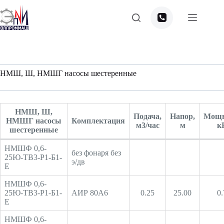
Перейти
к
сути
НМШ, Ш, НМШГ насосы шестеренные
НМШ, Ш,
Подача,
Напор,
Мощн
НМШГ насосы
Комплектация
м3/час
м
к
шестеренные
НМШФ 0,6-
без фонаря без
25Ю-ТВ3-Р1-Б1-
э/дв
Е
НМШФ 0,6-
25Ю-ТВ3-Р1-Б1-
АИР 80А6
0.25
25.00
0.
Е
НМШФ 0,6-