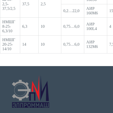
2,5-
37,5
2,5
37,5/2,5
АИР
0,2…22,0
1
160М6
НМШГ
АИР
8-25-
6,3
10
0,75…6,0
4
100L4
6,3/10
НМШГ
АИР
20-25-
14
10
0,75…6,0
7,
132М6
14/10