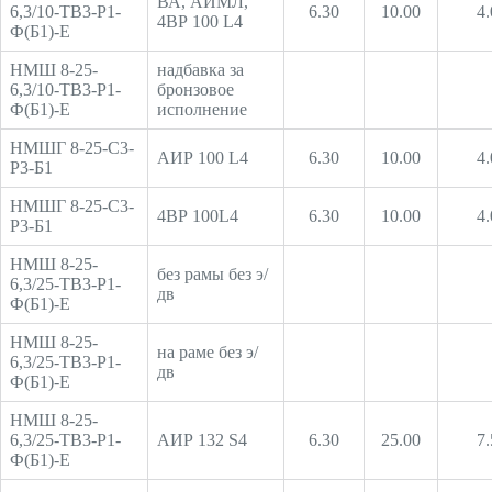
ВА, АИМЛ,
6,3/10-ТВ3-Р1-
6.30
10.00
4.
4ВР 100 L4
Ф(Б1)-Е
НМШ 8-25-
надбавка за
6,3/10-ТВ3-Р1-
бронзовое
Ф(Б1)-Е
исполнение
НМШГ 8-25-С3-
АИР 100 L4
6.30
10.00
4.
Р3-Б1
НМШГ 8-25-С3-
4ВР 100L4
6.30
10.00
4.
Р3-Б1
НМШ 8-25-
без рамы без э/
6,3/25-ТВ3-Р1-
дв
Ф(Б1)-Е
НМШ 8-25-
на раме без э/
6,3/25-ТВ3-Р1-
дв
Ф(Б1)-Е
НМШ 8-25-
6,3/25-ТВ3-Р1-
АИР 132 S4
6.30
25.00
7.
Ф(Б1)-Е