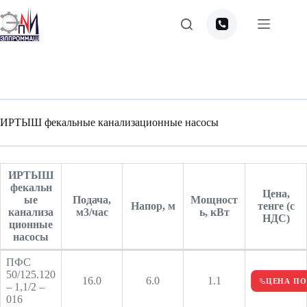
Перейти
к
сути
ИРТЫШ фекальные канализационные насосы
ИРТЫШ
фекальн
Цена,
ые
Подача,
Мощност
Напор, м
тенге (с
канализа
м3/час
ь, кВт
НДС)
ционные
насосы
ПФС
50/125.120
16.0
6.0
1.1
ЦЕНА ПО
– 1,1/2 –
016