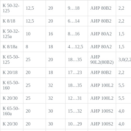
К 50-32-
12,5
20
9…18
АИР 80В2
2,2
125
К 8/18
12,5
20
6…14
АИР 80В2
2,2
К 50-32-
10
16
8…16
АИР 80А2
1,5
125а
К 8/18а
8
18
4…12,5
АИР 80А2
1,5
К 65-50-
АИР
25
20
18…35
3,0(2,2
125
90L2(80В2)
К 20/18
20
18
17…23
АИР 80В2
2,2
К 65-50-
25
32
18…35
АИР 100L2
5,5
160
К 20/30
25
32
12…31
АИР 100L2
5,5
К 65-50-
20
30
15…32
АИР 100S2
4,0
160а
К 20/30
20
30
10…29
АИР 100S2
4,0