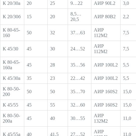
К 20/30а
20
25
9…22
АИР 90L2
3,0
8,5…
К 20/30б
15
20
АИР 80В2
2,2
20,5
К 80-65-
АИР
50
32
37…63
7,5
160
112М2
АИР
К 45/30
45
30
24…52
7,5
112М2
К 80-65-
45
28
35…56
АИР 100L2
5,5
160а
К 45/30а
35
23
22…42
АИР 100L2
5,5
К 80-50-
50
50
35…70
АИР 160S2
15,0
200
К 45/55
45
55
32…60
АИР 160S2
15,0
К 80-50-
АИР
45
40
30…55
11,0
200а
132М2
АИР
К 45/55а
40
41,5
27…52
11,0