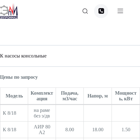
Перейти
к
сути
К насосы консольные
Цены по запросу
Комплект
Подача,
Мощност
Модель
Напор, м
ация
м3/час
ь, кВт
на раме
К 8/18
без э/дв
АИР 80
К 8/18
8.00
18.00
1.50
А2