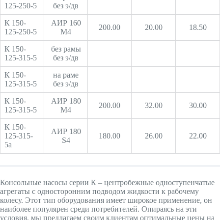
125-250-5
без э/дв
К 150-
АИР 160
200.00
20.00
18.50
125-250-5
М4
К 150-
без рамы
125-315-5
без э/дв
К 150-
на раме
125-315-5
без э/дв
К 150-
АИР 180
200.00
32.00
30.00
125-315-5
М4
К 150-
АИР 180
125-315-
180.00
26.00
22.00
S4
5а
Консольные насосы серии К – центробежные одноступенчатые
агрегаты с односторонним подводом жидкости к рабочему
колесу. Этот тип оборудования имеет широкое применение, он
наиболее популярен среди потребителей. Опираясь на эти
условия, мы предлагаем своим клиентам оптимальные цены на