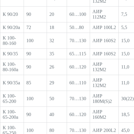
132М2
АИР
К 90/20
90
20
60…100
7,5
112М2
К 90/20а
72
18
50…80
АИР 100L2
5,5
К 100-
100
32
70…130
АИР 160S2
15,0
80-160
К 90/35
90
35
65…115
АИР 160S2
15,0
К 100-
АИР
90
26
60…120
11,0
80-160а
132М2
АИР
К 90/35а
85
29
60…110
11,0
132М2
К 100-
АИР
100
50
70…130
30(22)
65-200
180М(S)2
К 100-
АИР
90
40
60…120
18,5
65-200а
160М2
К 100-
100
80
70…130
АИР 200L2
45,0
65-250