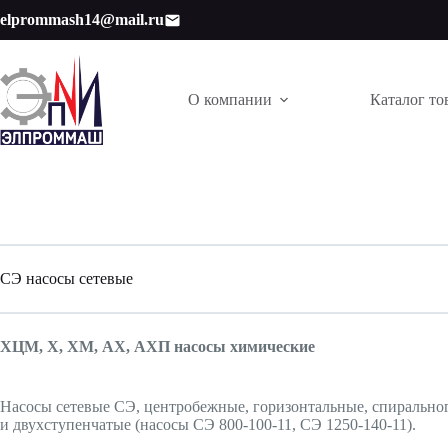
Перейти
elprommash14@mail.ru
к
сути
О компании
Каталог то
СЭ насосы сетевые
ХЦМ, Х, ХМ, АХ, АХП насосы химические
Насосы сетевые СЭ, центробежные, горизонтальные, спирального
и двухступенчатые (насосы СЭ 800-100-11, СЭ 1250-140-11).