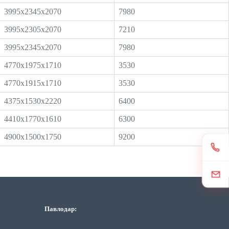
3995x2345x2070
7980
3995x2305x2070
7210
3995x2345x2070
7980
4770x1975x1710
3530
4770x1915x1710
3530
4375x1530x2220
6400
4410x1770x1610
6300
4900x1500x1750
9200
Павлодар: