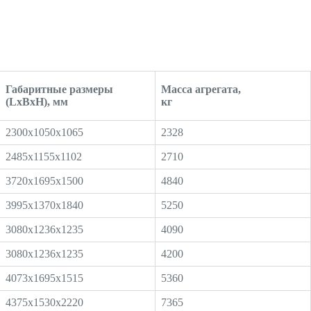
Габаритные размеры
Масса агрегата,
(LxBxH), мм
кг
2300x1050x1065
2328
2485x1155x1102
2710
3720x1695x1500
4840
3995x1370x1840
5250
3080x1236x1235
4090
3080x1236x1235
4200
4073x1695x1515
5360
4375x1530x2220
7365