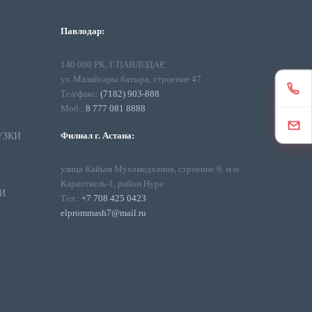
Павлодар:
140 000 РК, Г.ПАВЛОДАР,
ул. Малайсары батыра, строение 47
Тел/факс:
(7182) 903-888
Моб.:
8 777 081 8888
Филиал г. Астана:
УЗКИ
улица Кайым Мухамедханов, строение 9, м-н
Караоткель-1, район Нура
И
Тел.:
+7 708 425 0423
elprommash7@mail.ru