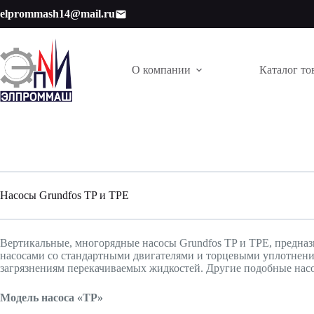
Перейти
elprommash14@mail.ru
к
сути
О компании
Каталог то
Насосы Grundfos TP и TPE
Вертикальные, многорядные насосы Grundfos TP и TPE, предна
насосами со стандартными двигателями и торцевыми уплотнениям
загрязнениям перекачиваемых жидкостей. Другие подобные нас
Модель насоса «TP»