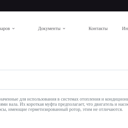
варов
Документы
Контакты
Ин
значенные для использования в системах отопления и кондицио
и вала. Их короткая муфта предполагает, что двигатель и насос
осы, имеющие герметизированный ротор, этим не отличаются.