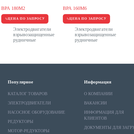
ВРА 180M2
ВРА 160M6
ЦЕНА ПО ЗАПРОСУ
ЦЕНА ПО ЗАПРОСУ
Электродвигатели
Электродвигатели
взрывозащищенные
взрывозащищенные
рудничные
рудничные
Популярное
Информация
КАТАЛОГ ТОВАРОВ
О КОМПАНИИ
ЭЛЕКТРОДВИГАТЕЛИ
ВАКАНСИИ
НАСОСНОЕ ОБОРУДОВАНИЕ
ИНФОРМАЦИЯ ДЛЯ
КЛИЕНТОВ
РЕДУКТОРЫ
ДОКУМЕНТЫ ДЛЯ ЗАГР
МОТОР-РЕДУКТОРЫ