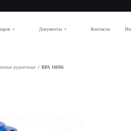
варов
Документы
Контакты
Ин
щенные рудничные
/
ВРА 160S6