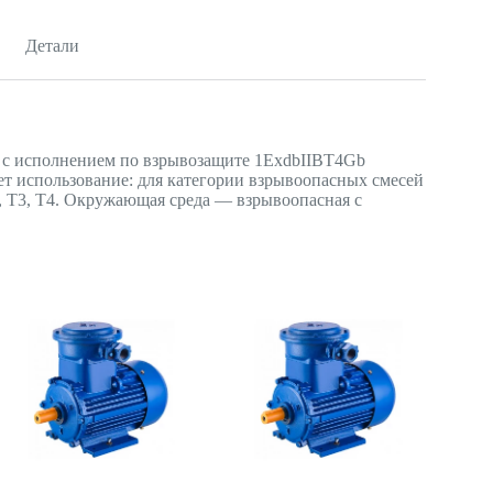
Детали
 с исполнением по взрывозащите 1ExdbIIBT4Gb
ет использование: для категории взрывоопасных смесей
2, Т3, Т4. Окружающая среда — взрывоопасная с