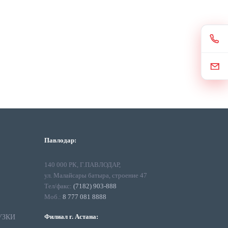
Павлодар:
140 000 РК, Г.ПАВЛОДАР,
ул. Малайсары батыра, строение 47
Тел/факс:
(7182) 903-888
Моб.:
8 777 081 8888
Филиал г. Астана:
УЗКИ