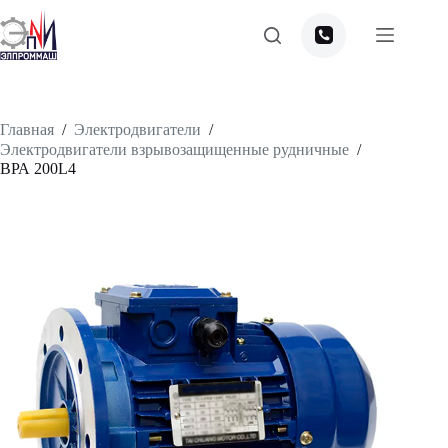
Перейти
к
сути
Главная
/
Электродвигатели
/
Электродвигатели взрывозащищенные рудничные
/
ВРА 200L4