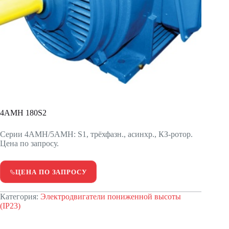
4АМН 180S2
Серии 4АМН/5АМН: S1, трёхфазн., асинхр., КЗ-ротор.
Цена по запросу.
ЦЕНА ПО ЗАПРОСУ
Категория:
Электродвигатели пониженной высоты
(IP23)