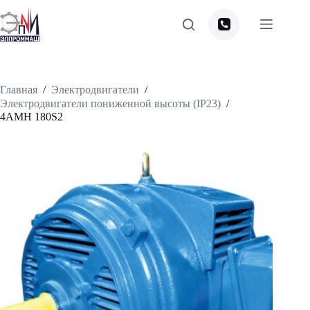
Перейти
к
сути
Главная
/
Электродвигатели
/
Электродвигатели пониженной высоты (IP23)
/
4АМН 180S2