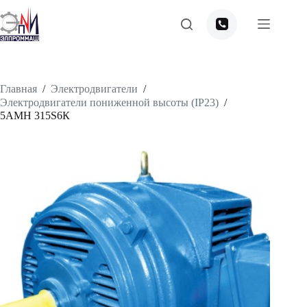
Перейти
к
сути
Главная
/
Электродвигатели
/
Электродвигатели пониженной высоты (IP23)
/
5АМН 315S6К