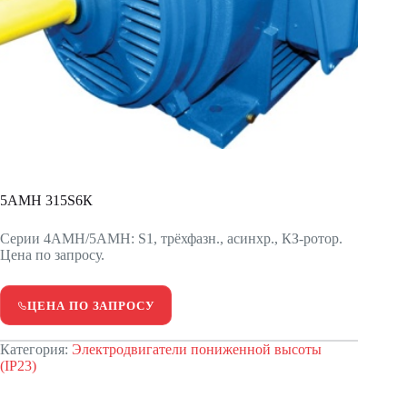
5АМН 315S6К
Серии 4АМН/5АМН: S1, трёхфазн., асинхр., КЗ-ротор.
Цена по запросу.
ЦЕНА ПО ЗАПРОСУ
Категория:
Электродвигатели пониженной высоты
(IP23)