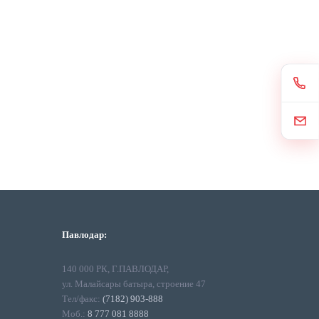
Павлодар:
140 000 РК, Г.ПАВЛОДАР,
ул. Малайсары батыра, строение 47
Тел/факс:
(7182) 903-888
Моб.:
8 777 081 8888