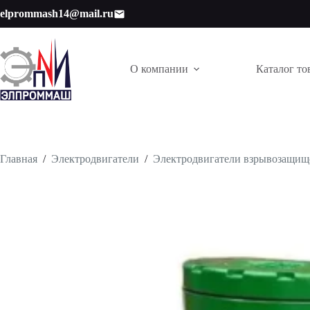
Перейти
elprommash14@mail.ru
к
сути
О компании
Каталог то
Главная
/
Электродвигатели
/
Электродвигатели взрывозащи