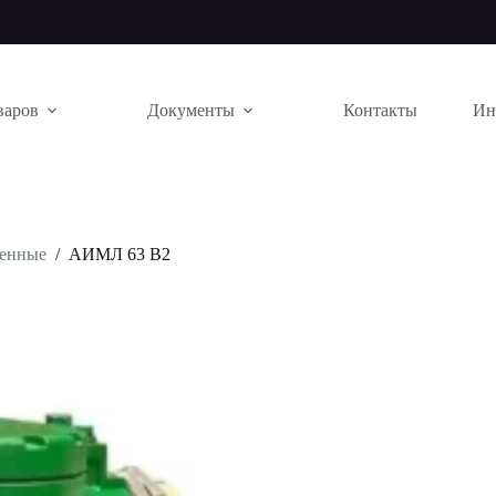
варов
Документы
Контакты
Ин
щенные
/
АИМЛ 63 В2