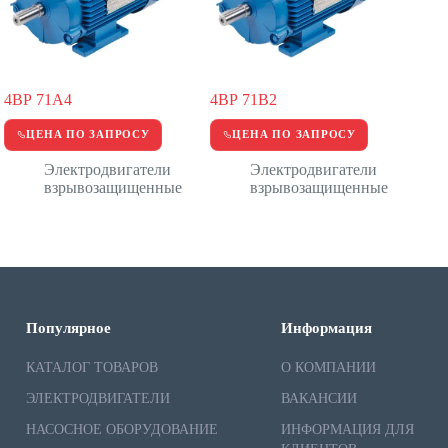
4ВР 71А4
4ВР 71В2
ЦЕНА ПО ЗАПРОСУ
ЦЕНА ПО ЗАПРОСУ
Электродвигатели
Электродвигатели
взрывозащищенные
взрывозащищенные
Популярное
Информация
КАТАЛОГ ТОВАРОВ
О КОМПАНИИ
ЭЛЕКТРОДВИГАТЕЛИ
ВАКАНСИИ
НАСОСНОЕ ОБОРУДОВАНИЕ
ИНФОРМАЦИЯ ДЛЯ