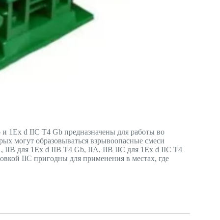
и 1Ex d IIС Т4 Gb предназначены для работы во
рых могут образовываться взрывоопасные смеси
IIВ для 1Ex d IIВ Т4 Gb, IIА, IIВ IIС для 1Ex d IIС Т4
овкой IIC пригодны для применения в местах, где