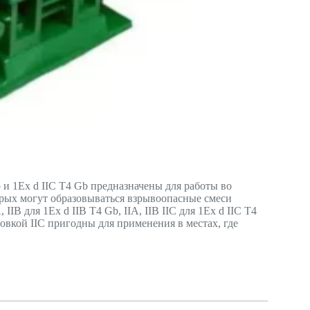
и 1Ex d IIС Т4 Gb предназначены для работы во
рых могут образовываться взрывоопасные смеси
IIВ для 1Ex d IIВ Т4 Gb, IIА, IIВ IIС для 1Ex d IIС Т4
овкой IIC пригодны для применения в местах, где