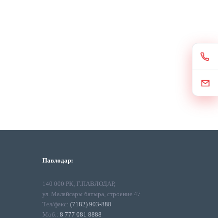
Павлодар:
140 000 РК, Г.ПАВЛОДАР,
ул. Малайсары батыра, строение 47
Тел/факс:
(7182) 903-888
Моб.:
8 777 081 8888