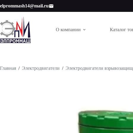
Перейти
elprommash14@mail.ru
к
сути
О компании
Каталог то
Главная
/
Электродвигатели
/
Электродвигатели взрывозащи