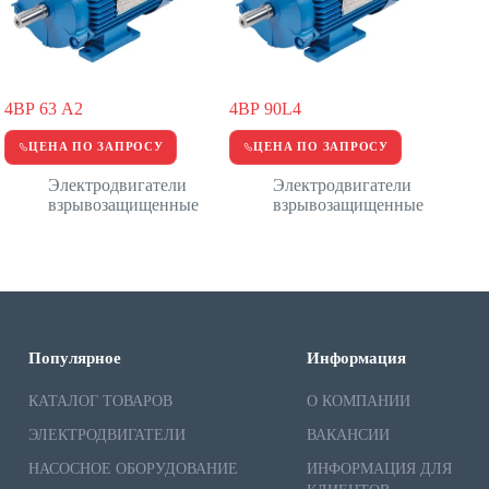
4ВР 63 А2
4ВР 90L4
ЦЕНА ПО ЗАПРОСУ
ЦЕНА ПО ЗАПРОСУ
Электродвигатели
Электродвигатели
взрывозащищенные
взрывозащищенные
Популярное
Информация
КАТАЛОГ ТОВАРОВ
О КОМПАНИИ
ЭЛЕКТРОДВИГАТЕЛИ
ВАКАНСИИ
НАСОСНОЕ ОБОРУДОВАНИЕ
ИНФОРМАЦИЯ ДЛЯ