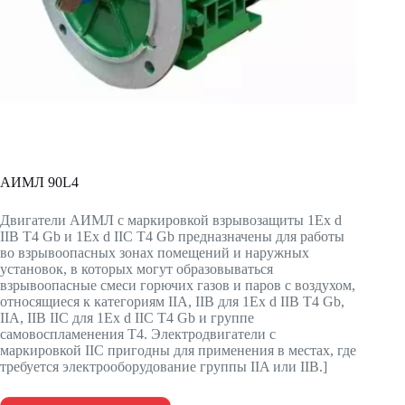
АИМЛ 90L4
Двигатели АИМЛ с маркировкой взрывозащиты 1Ex d
IIВ Т4 Gb и 1Ex d IIС Т4 Gb предназначены для работы
во взрывоопасных зонах помещений и наружных
установок, в которых могут образовываться
взрывоопасные смеси горючих газов и паров с воздухом,
относящиеся к категориям IIА, IIВ для 1Ex d IIВ Т4 Gb,
IIА, IIВ IIС для 1Ex d IIС Т4 Gb и группе
самовоспламенения Т4. Электродвигатели с
маркировкой IIC пригодны для применения в местах, где
требуется электрооборудование группы IIA или IIB.]