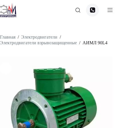
Перейти
к
сути
Главная
/
Электродвигатели
/
Электродвигатели взрывозащищенные
/
АИМЛ 90L4