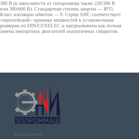
380 В (в зависимости от типоразмера также 220/380 В
или 380/660 В). Стандартная степень защиты — IP55.
Класс изоляции обмоток — F. Серия АИС соответствует
«европейской» привязке мощностей к установочным
размерам по DIN/CENELEC и предназначена как полная
замена импортных двигателей аналогичных габаритов.
Всегда на связи: