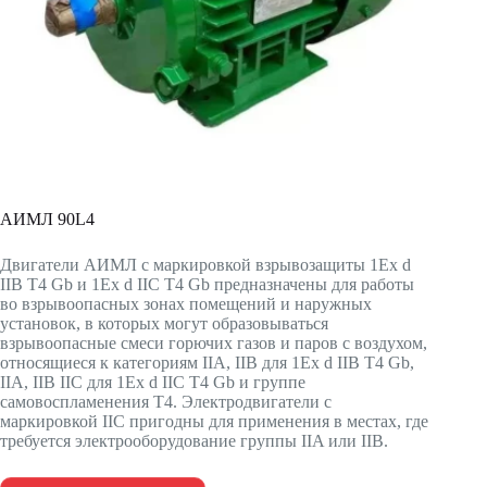
АИМЛ 90L4
Двигатели АИМЛ с маркировкой взрывозащиты 1Ex d
IIВ Т4 Gb и 1Ex d IIС Т4 Gb предназначены для работы
во взрывоопасных зонах помещений и наружных
установок, в которых могут образовываться
взрывоопасные смеси горючих газов и паров с воздухом,
относящиеся к категориям IIА, IIВ для 1Ex d IIВ Т4 Gb,
IIА, IIВ IIС для 1Ex d IIС Т4 Gb и группе
самовоспламенения Т4. Электродвигатели с
маркировкой IIC пригодны для применения в местах, где
требуется электрооборудование группы IIA или IIB.