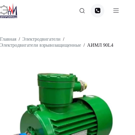
Перейти
к
сути
Главная
/
Электродвигатели
/
Электродвигатели взрывозащищенные
/
АИМЛ 90L4