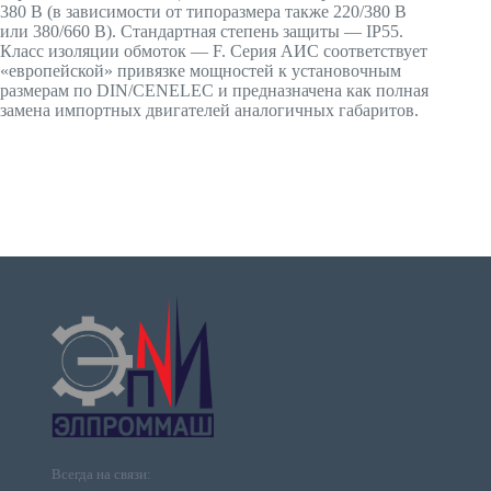
380 В (в зависимости от типоразмера также 220/380 В
или 380/660 В). Стандартная степень защиты — IP55.
Класс изоляции обмоток — F. Серия АИС соответствует
«европейской» привязке мощностей к установочным
размерам по DIN/CENELEC и предназначена как полная
замена импортных двигателей аналогичных габаритов.
Всегда на связи: