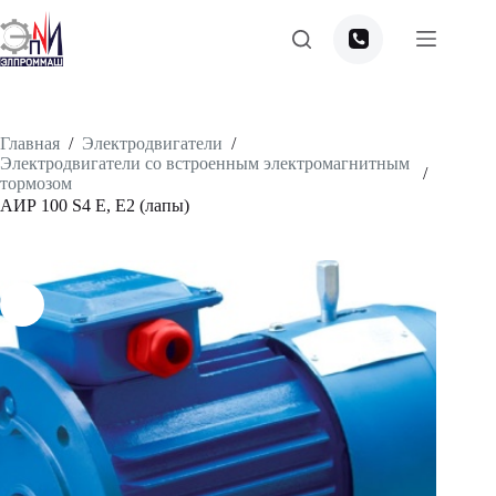
Перейти
к
сути
Главная
/
Электродвигатели
/
Электродвигатели со встроенным электромагнитным
/
тормозом
АИР 100 S4 Е, Е2 (лапы)