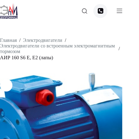
Перейти
к
сути
Главная
/
Электродвигатели
/
Электродвигатели со встроенным электромагнитным
/
тормозом
АИР 160 S6 Е, Е2 (лапы)