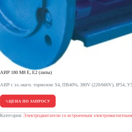
АИР 180 М8 Е, Е2 (лапы)
АИР с эл.-магн. тормозом: S4, ПВ40%, 380V (220/660V), IP54, У3
ЦЕНА ПО ЗАПРОСУ
Категория:
Электродвигатели со встроенным электромагнитным