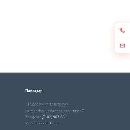
Павлодар:
140 000 РК, Г.ПАВЛОДАР,
ул. Малайсары батыра, строение 47
Тел/факс:
(7182) 903-888
Моб.:
8 777 081 8888