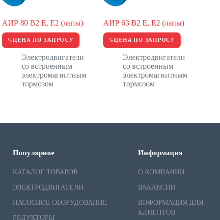
АИР 80 В2 Е, Е2 (лапы)
АИР 63 В2 Е, Е2 (лапы)
ЦЕНА ПО ЗАПРОСУ
ЦЕНА ПО ЗАПРОСУ
Электродвигатели
Электродвигатели
со встроенным
со встроенным
электромагнитным
электромагнитным
тормозом
тормозом
Популярное
Информация
КАТАЛОГ ТОВАРОВ
О КОМПАНИИ
ЭЛЕКТРОДВИГАТЕЛИ
ВАКАНСИИ
НАСОСНОЕ ОБОРУДОВАНИЕ
ИНФОРМАЦИЯ ДЛЯ
КЛИЕНТОВ
РЕДУКТОРЫ