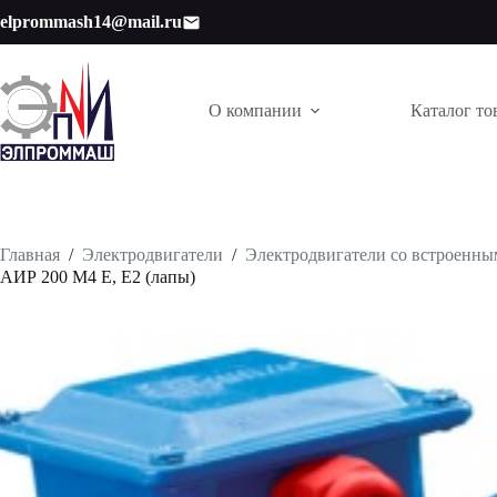
Перейти
elprommash14@mail.ru
к
сути
О компании
Каталог то
Главная
/
Электродвигатели
/
Электродвигатели со встроенн
АИР 200 М4 Е, Е2 (лапы)