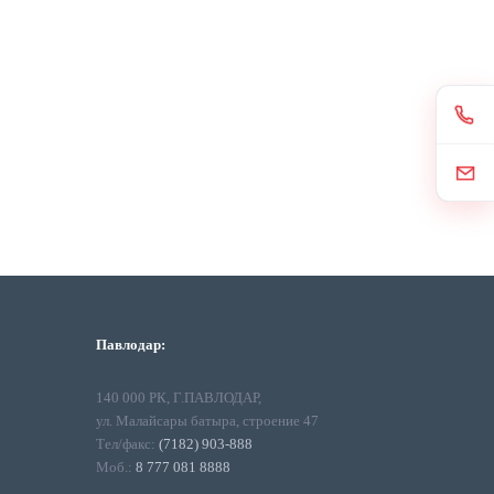
Павлодар:
140 000 РК, Г.ПАВЛОДАР,
ул. Малайсары батыра, строение 47
Тел/факс:
(7182) 903-888
Моб.:
8 777 081 8888