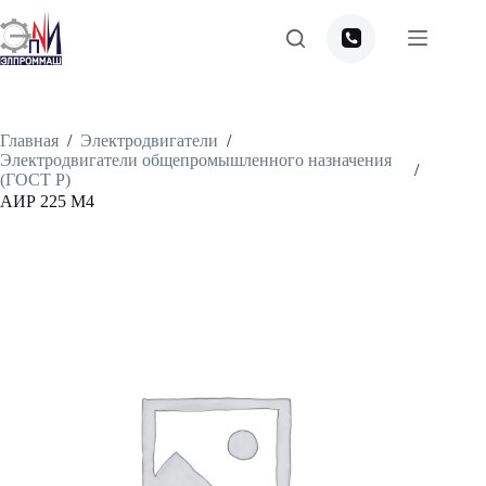
Перейти
к
сути
Главная
/
Электродвигатели
/
Электродвигатели общепромышленного назначения
/
(ГОСТ Р)
АИР 225 М4