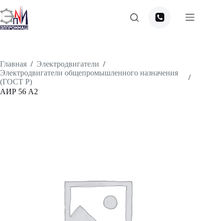
Перейти
к
сути
Главная
/
Электродвигатели
/
Электродвигатели общепромышленного назначения
/
(ГОСТ Р)
АИР 56 А2