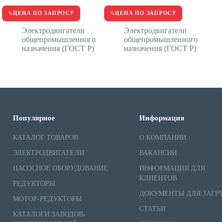
ЦЕНА ПО ЗАПРОСУ
ЦЕНА ПО ЗАПРОСУ
Электродвигатели
Электродвигатели
общепромышленного
общепромышленного
назначения (ГОСТ Р)
назначения (ГОСТ Р)
Популярное
Информация
КАТАЛОГ ТОВАРОВ
О КОМПАНИИ
ЭЛЕКТРОДВИГАТЕЛИ
ВАКАНСИИ
НАСОСНОЕ ОБОРУДОВАНИЕ
ИНФОРМАЦИЯ ДЛЯ
КЛИЕНТОВ
РЕДУКТОРЫ
ДОКУМЕНТЫ ДЛЯ ЗАГР
МОТОР-РЕДУКТОРЫ
СТАТЬИ
КАТАЛОГИ ЗАВОДОВ-