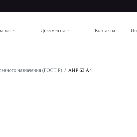
варов
Документы
Контакты
Ин
енного назначения (ГОСТ Р)
/
АИР 63 А4