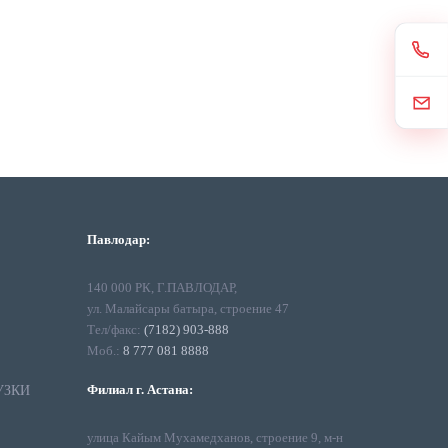
Павлодар:
140 000 РК, Г.ПАВЛОДАР,
ул. Малайсары батыра, строение 47
Тел/факс:
(7182) 903-888
Моб.:
8 777 081 8888
Филиал г. Астана:
УЗКИ
улица Кайым Мухамедханов, строение 9, м-н