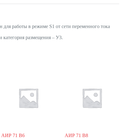
 для работы в режиме S1 от сети переменного тока
и категория размещения – У3.
АИР 71 В6
АИР 71 В8