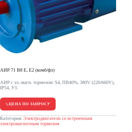
АИР 71 В8 Е, Е2 (комб/фл)
АИР с эл.-магн. тормозом: S4, ПВ40%, 380V (220/660V),
IP54, У3.
ЦЕНА ПО ЗАПРОСУ
Категория:
Электродвигатели со встроенным
электромагнитным тормозом