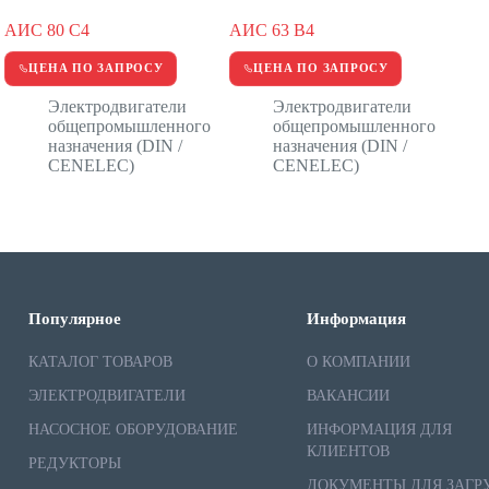
АИС 80 С4
АИС 63 В4
ЦЕНА ПО ЗАПРОСУ
ЦЕНА ПО ЗАПРОСУ
Электродвигатели
Электродвигатели
общепромышленного
общепромышленного
назначения (DIN /
назначения (DIN /
CENELEC)
CENELEC)
Популярное
Информация
КАТАЛОГ ТОВАРОВ
О КОМПАНИИ
ЭЛЕКТРОДВИГАТЕЛИ
ВАКАНСИИ
НАСОСНОЕ ОБОРУДОВАНИЕ
ИНФОРМАЦИЯ ДЛЯ
КЛИЕНТОВ
РЕДУКТОРЫ
ДОКУМЕНТЫ ДЛЯ ЗАГР