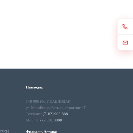
Павлодар:
140 000 РК, Г.ПАВЛОДАР,
ул. Малайсары батыра, строение 47
Тел/факс:
(7182) 903-888
Моб.:
8 777 081 8888
Филиал г. Астана:
УЗКИ