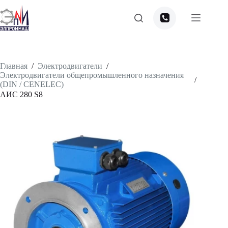
Перейти
к
сути
Главная
/
Электродвигатели
/
Электродвигатели общепромышленного назначения
/
(DIN / CENELEC)
АИС 280 S8