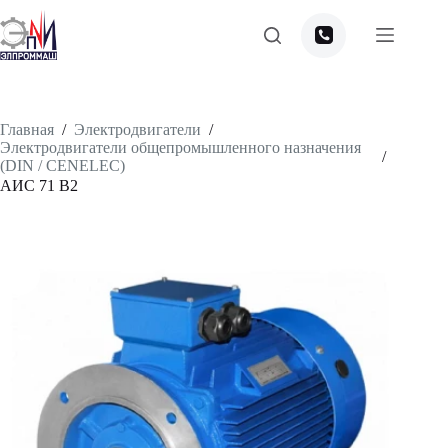
Перейти
к
сути
Главная
/
Электродвигатели
/
Электродвигатели общепромышленного назначения
/
(DIN / CENELEC)
АИС 71 В2