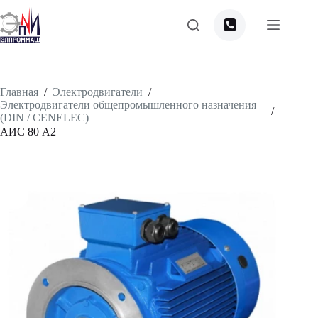
Перейти
к
сути
Главная
/
Электродвигатели
/
Электродвигатели общепромышленного назначения
/
(DIN / CENELEC)
АИС 80 А2