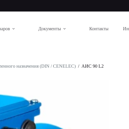
варов
Документы
Контакты
Ин
енного назначения (DIN / CENELEC)
/
АИС 90 L2