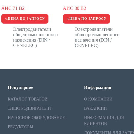
АИС 71 В2
АИС 80 В2
ЦЕНА ПО ЗАПРОСУ
ЦЕНА ПО ЗАПРОСУ
Электродвигатели
Электродвигатели
общепромышленного
общепромышленного
назначения (DIN /
назначения (DIN /
CENELEC)
CENELEC)
Популярное
Информация
КАТАЛОГ ТОВАРОВ
О КОМПАНИИ
ЭЛЕКТРОДВИГАТЕЛИ
ВАКАНСИИ
НАСОСНОЕ ОБОРУДОВАНИЕ
ИНФОРМАЦИЯ ДЛЯ
КЛИЕНТОВ
РЕДУКТОРЫ
ДОКУМЕНТЫ ДЛЯ ЗАГР