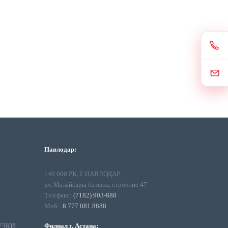
Павлодар:
140 000 РК, Г.ПАВЛОДАР,
ул. Малайсары батыра, строение 47
Тел/факс:
(7182) 903-888
Моб.:
8 777 081 8888
Филиал г. Астана:
УЗКИ