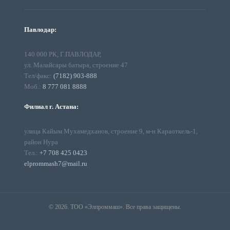
Павлодар:
140 000 РК, Г.ПАВЛОДАР,
ул. Малайсары батыра, строение 47
Тел/факс:
(7182) 903-888
Моб.:
8 777 081 8888
Филиал г. Астана:
улица Кайым Мухамедханов, строение 9, м-н Караоткель-1,
район Нура
Тел.:
+7 708 425 0423
elprommash7@mail.ru
© 2026. ТОО «Элпроммаш». Все права защищены.