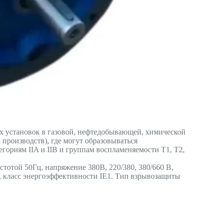
 установок в газовой, нефтедобывающей, химической
роизводств), где могут образовываться
егориям IIA и IIB и группам воспламеняемости T1, T2,
стотой 50Гц, напряжение 380В, 220/380, 380/660 В,
1, класс энергоэффективности IE1. Тип взрывозащиты