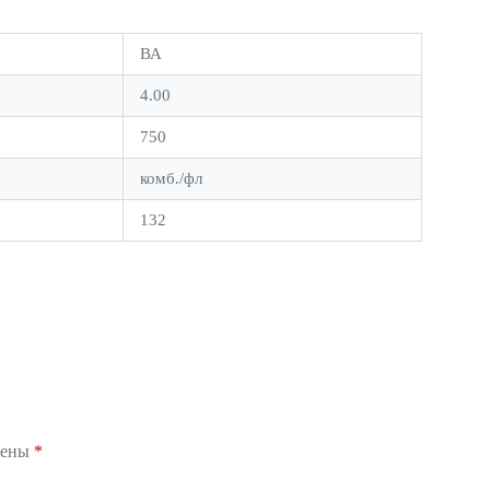
ВА
4.00
750
комб./фл
132
чены
*