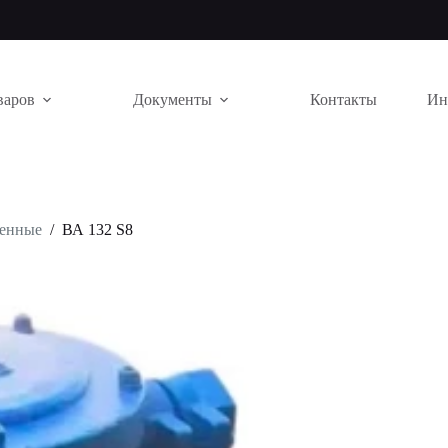
варов
Документы
Контакты
Ин
щенные
/
ВА 132 S8