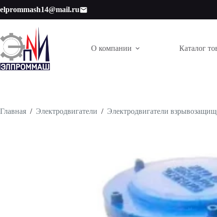
Перейти
elprommash14@mail.ru
к
сути
О компании
Каталог то
Главная
/
Электродвигатели
/
Электродвигатели взрывозащи