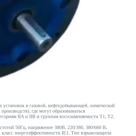
 установок в газовой, нефтедобывающей, химической
роизводств), где могут образовываться
егориям IIA и IIB и группам воспламеняемости T1, T2,
стотой 50Гц, напряжение 380В, 220/380, 380/660 В,
1, класс энергоэффективности IE1. Тип взрывозащиты