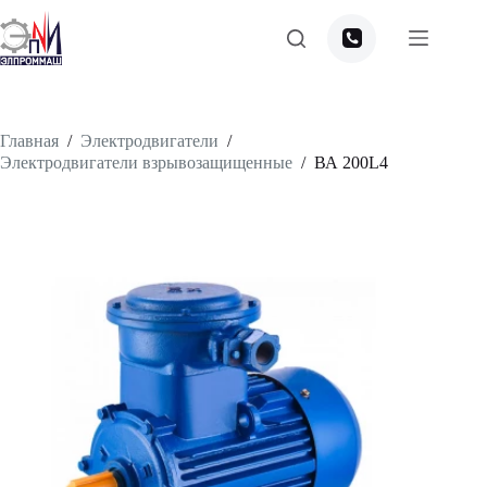
Перейти
к
сути
Главная
/
Электродвигатели
/
Электродвигатели взрывозащищенные
/
ВА 200L4