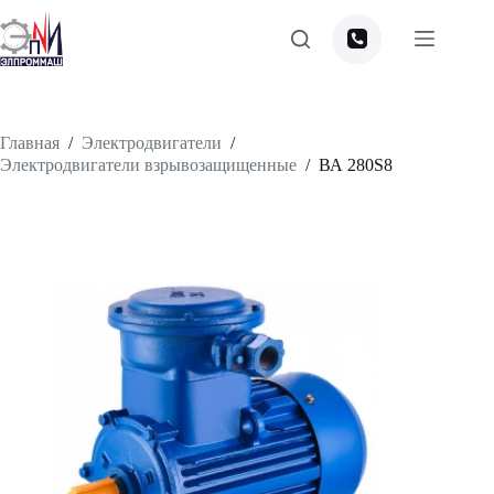
Перейти
к
сути
Главная
/
Электродвигатели
/
Электродвигатели взрывозащищенные
/
ВА 280S8