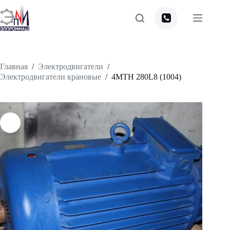
Перейти
к
сути
Главная
/
Электродвигатели
/
Электродвигатели крановые
/
4МТН 280L8 (1004)