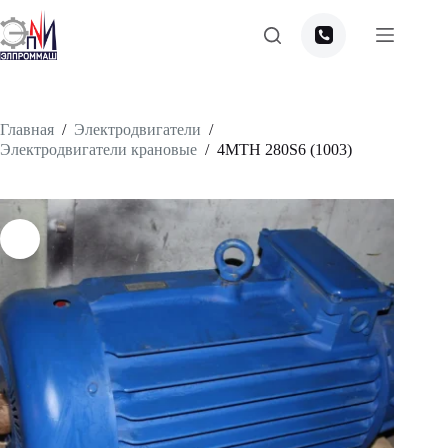
Перейти
к
сути
Главная
/
Электродвигатели
/
Электродвигатели крановые
/
4МТН 280S6 (1003)