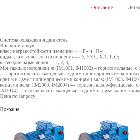
Описание
Дета
Система охлаждения двигателя
Внешний обдув
класс нагревостойкости изоляции — «F» и «H»;
виды климатического исполнения — У, УХЛ, ХЛ, Т, О;
категория размещения — 1, 2, 3;
Монтажные исполнения: (IМ1001, IМ1002) – горизонтальные, с 
— горизонтально-фланцевые с одним цилиндрическим концом ва
одним и двумя цилиндрическими концами вала; (IМ1003, IМ100
концами вала; (IМ2003, IМ2004) — горизонтально-фланцевые, с
IМ2014) — вертикально-фланцевые с одним и двумя коническим
Цена по запросу
Похожие