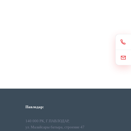
Павлодар:
140 000 РК, Г.ПАВЛОДАР,
ул. Малайсары батыра, строение 47