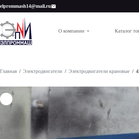
Перейти
elprommash14@mail.ru
к
сути
О компании
Каталог то
Главная
/
Электродвигатели
/
Электродвигатели крановые
/
4