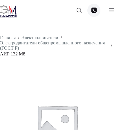
Перейти
к
сути
Главная
/
Электродвигатели
/
Электродвигатели общепромышленного назначения
/
(ГОСТ Р)
АИР 132 М8