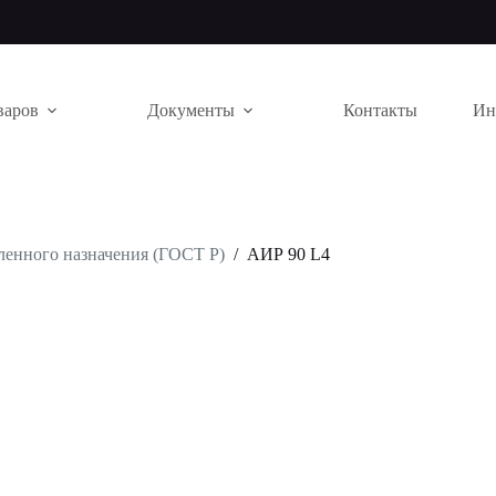
варов
Документы
Контакты
Ин
енного назначения (ГОСТ Р)
/
АИР 90 L4