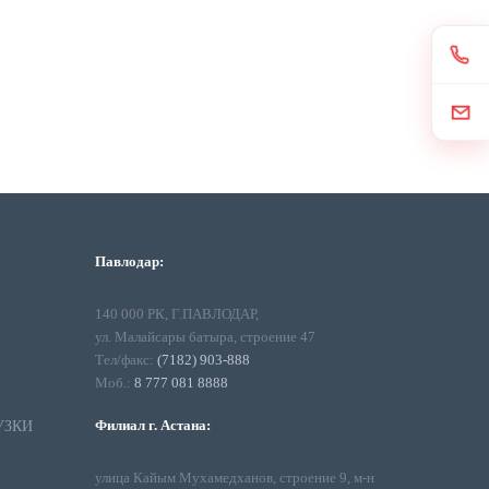
Павлодар:
140 000 РК, Г.ПАВЛОДАР,
ул. Малайсары батыра, строение 47
Тел/факс:
(7182) 903-888
Моб.:
8 777 081 8888
Филиал г. Астана:
УЗКИ
улица Кайым Мухамедханов, строение 9, м-н