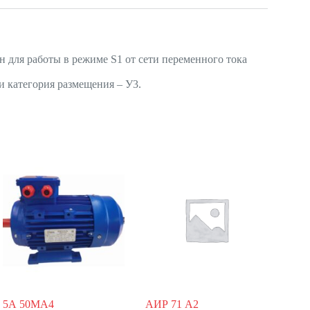
 для работы в режиме S1 от сети переменного тока
и категория размещения – У3.
5А 50МА4
АИР 71 А2