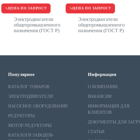
ЦЕНА ПО ЗАПРОСУ
ЦЕНА ПО ЗАПРОСУ
Электродвигатели
Электродвигатели
общепромышленного
общепромышленного
назначения (ГОСТ Р)
назначения (ГОСТ Р)
Популярное
Информация
КАТАЛОГ ТОВАРОВ
О КОМПАНИИ
ЭЛЕКТРОДВИГАТЕЛИ
ВАКАНСИИ
НАСОСНОЕ ОБОРУДОВАНИЕ
ИНФОРМАЦИЯ ДЛЯ
КЛИЕНТОВ
РЕДУКТОРЫ
ДОКУМЕНТЫ ДЛЯ ЗАГР
МОТОР-РЕДУКТОРЫ
СТАТЬИ
КАТАЛОГИ ЗАВОДОВ-