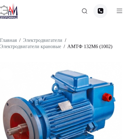
Перейти
к
сути
Главная
/
Электродвигатели
/
Электродвигатели крановые
/
АМТФ 132М6 (1002)