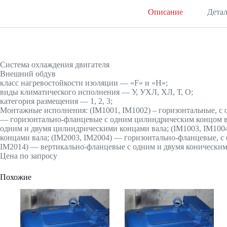
Описание
Дета
Система охлаждения двигателя
Внешний обдув
класс нагревостойкости изоляции — «F» и «H»;
виды климатического исполнения — У, УХЛ, ХЛ, Т, О;
категория размещения — 1, 2, 3;
Монтажные исполнения: (IМ1001, IМ1002) – горизонтальные, с 
— горизонтально-фланцевые с одним цилиндрическим концом ва
одним и двумя цилиндрическими концами вала; (IМ1003, IМ100
концами вала; (IМ2003, IМ2004) — горизонтально-фланцевые, с
IМ2014) — вертикально-фланцевые с одним и двумя коническим
Цена по запросу
Похожие