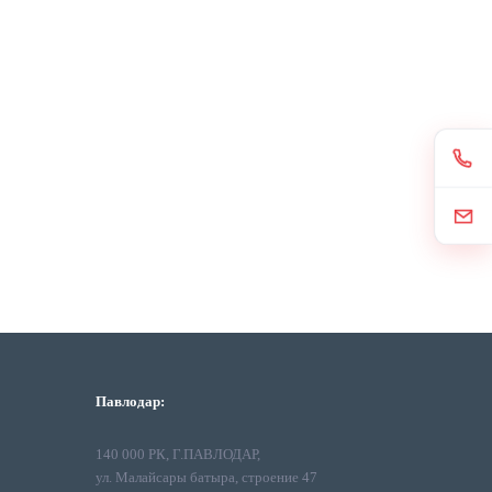
Павлодар:
140 000 РК, Г.ПАВЛОДАР,
ул. Малайсары батыра, строение 47