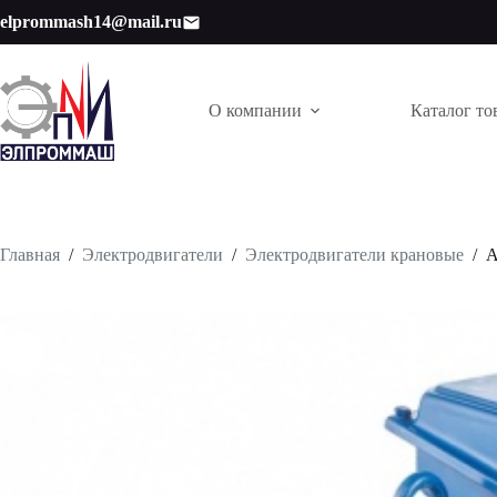
Перейти
elprommash14@mail.ru
к
сути
О компании
Каталог то
Главная
/
Электродвигатели
/
Электродвигатели крановые
/
А