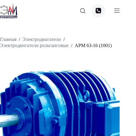
Перейти
к
сути
Главная
/
Электродвигатели
/
Электродвигатели рольганговые
/
APM 63-16 (1001)