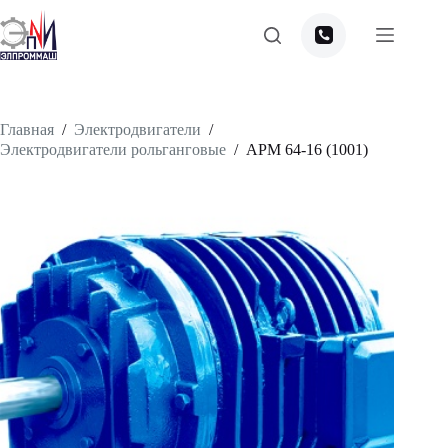
Перейти
к
сути
Главная
/
Электродвигатели
/
Электродвигатели рольганговые
/
APM 64-16 (1001)