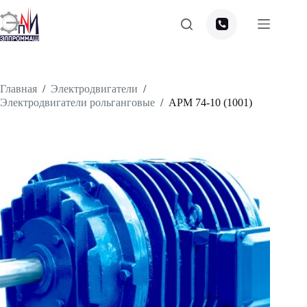
Перейти
к
сути
Главная
/
Электродвигатели
/
Электродвигатели рольганговые
/
APM 74-10 (1001)