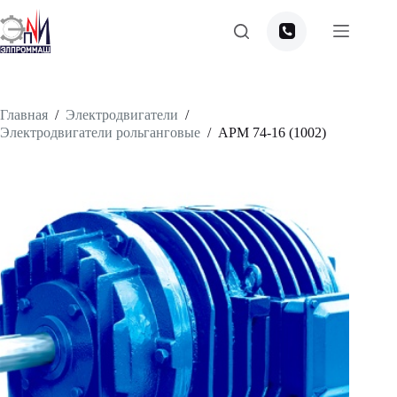
Перейти
к
сути
Главная
/
Электродвигатели
/
Электродвигатели рольганговые
/
APM 74-16 (1002)