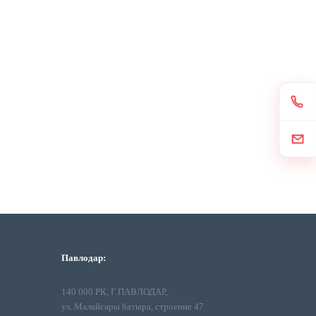
Павлодар:
140 000 РК, Г.ПАВЛОДАР,
ул. Малайсары батыра, строение 47