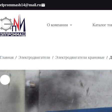
Перейти
elprommash14@mail.ru
к
сути
О компании
Каталог то
Главная
/
Электродвигатели
/
Электродвигатели крановые
/
Д