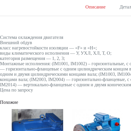
Описание
Дета
Система охлаждения двигателя
Внешний обдув
класс нагревостойкости изоляции — «F» и «H»;
виды климатического исполнения — У, УХЛ, ХЛ, Т, О;
категория размещения — 1, 2, 3;
Монтажные исполнения: (IМ1001, IМ1002) – горизонтальные, с 
— горизонтально-фланцевые с одним цилиндрическим концом ва
одним и двумя цилиндрическими концами вала; (IМ1003, IМ100
концами вала; (IМ2003, IМ2004) — горизонтально-фланцевые, с
IМ2014) — вертикально-фланцевые с одним и двумя коническим
Цена по запросу
Похожие